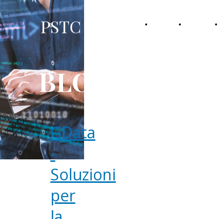
PSTC srl
HOME
CHI
SIAMO
BLOG
GData
-
Soluzioni
per
la