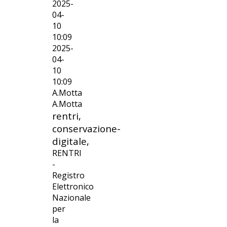
2025-
04-
10
10:09
2025-
04-
10
10:09
A.Motta
A.Motta
rentri,
conservazione-
digitale,
RENTRI
-
Registro
Elettronico
Nazionale
per
la