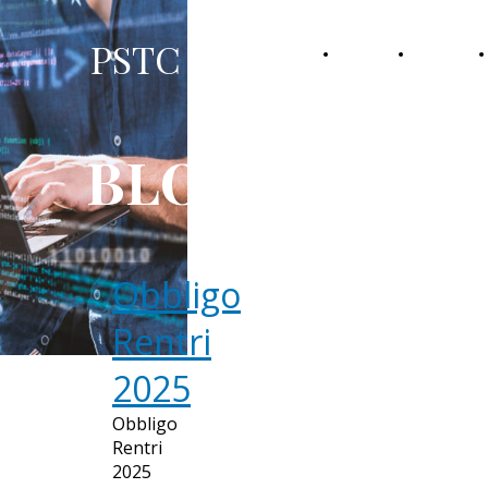
PSTC srl
HOME
CHI
SIAMO
BLOG
Obbligo
Rentri
2025
Obbligo
Rentri
2025