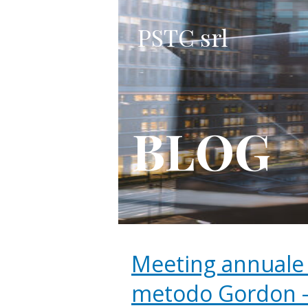
PSTC srl
BLOG
Meeting annuale 
metodo Gordon -